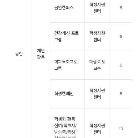
학생지원
금연캠퍼스
5
센터
건강개선 프로
학생지원
5
그램
센터
개인
융합
활동
학과특화프로
학생.지도
5
그램
교수
학생지원
학생캠페인
5
센터
학생회 활동
참여(학보사/
학생지원
10
방송국/학생
센터