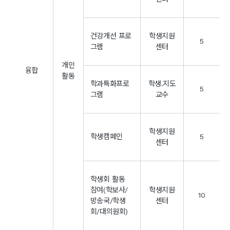
건강개선 프로
학생지원
5
그램
센터
개인
융합
활동
학과특화프로
학생.지도
5
그램
교수
학생지원
학생캠페인
5
센터
학생회 활동
참여(학보사/
학생지원
10
방송국/학생
센터
회/대의원회)