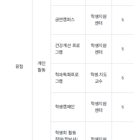
학생지원
금연캠퍼스
5
센터
건강개선 프로
학생지원
5
그램
센터
개인
융합
활동
학과특화프로
학생.지도
5
그램
교수
학생지원
학생캠페인
5
센터
학생회 활동
참여(학보사/
학생지원