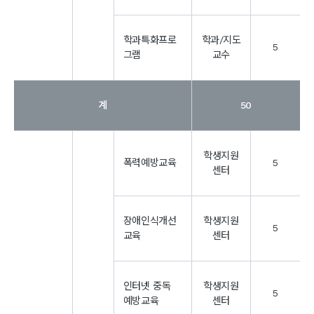
학과특화프로
학과/지도
5
그램
교수
계
50
학생지원
폭력예방교육
5
센터
장애인식개선
학생지원
5
교육
센터
인터넷 중독
학생지원
5
예방교육
센터