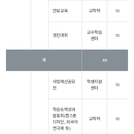
안보교육
교학처
10
교수학습
경진대회
10
센터
계
65
사업예산공모
학생지원
10
전
센터
학습능력성과
발표회(캡스톤
교학처
10
디자인, 외국어
연극제 등)