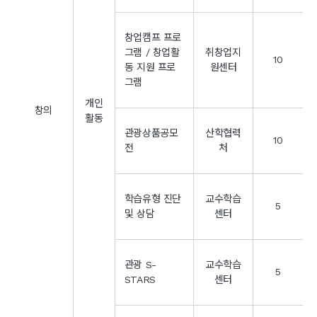
창업캠프 프로
그램 / 창업활
취창업지
10
동 지원 프로
원센터
그램
개인
창의
활동
관광상품공모
산학협력
10
전
처
학습유형 진단
교수학습
5
및 상담
센터
관광 S-
교수학습
5
STARS
센터