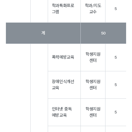
학과특화프로
학과/지도
5
그램
교수
계
50
학생지원
폭력예방교육
5
센터
장애인식개선
학생지원
5
교육
센터
인터넷 중독
학생지원
5
예방교육
센터