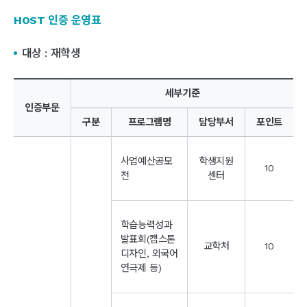
HOST 인증 운영표
대상 : 재학생
세부기준
인증부문
구분
프로그램명
담당부서
포인트
사업예산공모
학생지원
10
전
센터
학습능력성과
발표회(캡스톤
교학처
10
디자인, 외국어
연극제 등)