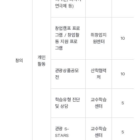
연극제 등)
창업캠프 프로
그램 / 창업활
취창업지
10
동 지원 프로
원센터
그램
개인
창의
활동
관광상품공모
산학협력
10
전
처
학습유형 진단
교수학습
5
및 상담
센터
관광 S-
교수학습
5
STARS
센터