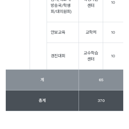
10
방송국/학생
센터
회/대의원회)
안보교육
교학처
10
교수학습
경진대회
10
센터
계
65
총계
370