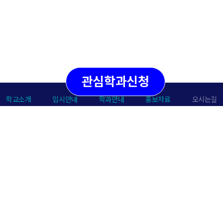
관심학과신청
학교소개
입시안내
학과안내
홍보자료
오시는길
개인정보처리방침
이메일주소무단수집거부
저작권정책
(17306) 경기도 이천시 신둔면 이장로 311번길 197-73
한국관광대학교
T.
031-644-1000