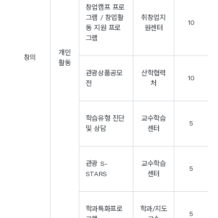
창업캠프 프로
그램 / 창업활
취창업지
10
동 지원 프로
원센터
그램
개인
창의
활동
관광상품공모
산학협력
10
전
처
학습유형 진단
교수학습
5
및 상담
센터
관광 S-
교수학습
5
STARS
센터
학과특화프로
학과/지도
5