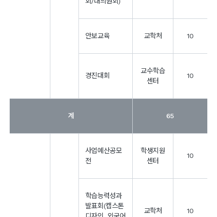
회/대의원회)
안보교육
교학처
10
교수학습
경진대회
10
센터
계
65
사업예산공모
학생지원
10
전
센터
학습능력성과
발표회(캡스톤
교학처
10
디자인, 외국어